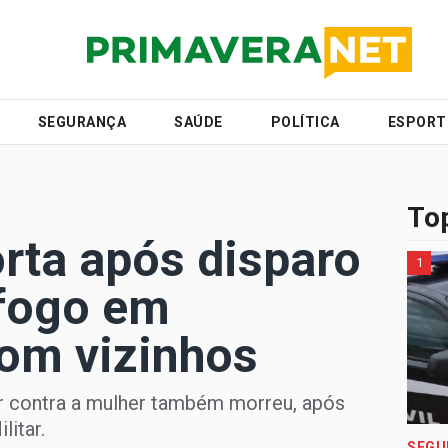
SEGURANÇA
SAÚDE
POLÍTICA
ESPORT
Top
rta após disparo
1
 fogo em
om vizinhos
r contra a mulher também morreu, após
litar.
SEGU