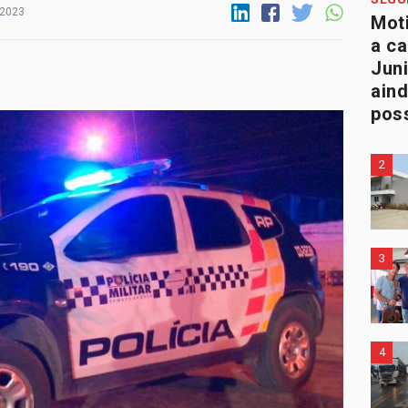
 2023
Moti
a c
Juni
aind
poss
2
3
4